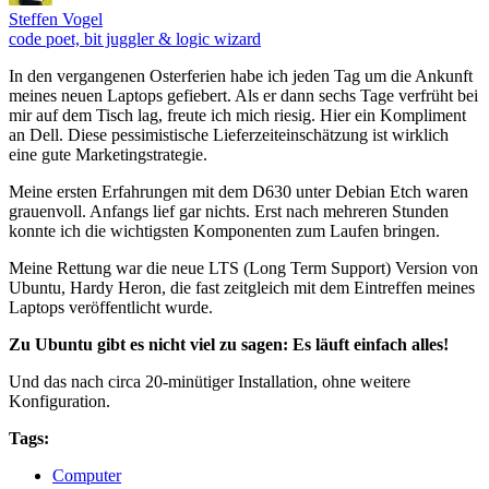
Steffen Vogel
code poet, bit juggler & logic wizard
In den vergangenen Osterferien habe ich jeden Tag um die Ankunft
meines neuen Laptops gefiebert. Als er dann sechs Tage verfrüht bei
mir auf dem Tisch lag, freute ich mich riesig. Hier ein Kompliment
an Dell. Diese pessimistische Lieferzeiteinschätzung ist wirklich
eine gute Marketingstrategie.
Meine ersten Erfahrungen mit dem D630 unter Debian Etch waren
grauenvoll. Anfangs lief gar nichts. Erst nach mehreren Stunden
konnte ich die wichtigsten Komponenten zum Laufen bringen.
Meine Rettung war die neue LTS (Long Term Support) Version von
Ubuntu, Hardy Heron, die fast zeitgleich mit dem Eintreffen meines
Laptops veröffentlicht wurde.
Zu Ubuntu gibt es nicht viel zu sagen: Es läuft einfach alles!
Und das nach circa 20-minütiger Installation, ohne weitere
Konfiguration.
Tags:
Computer