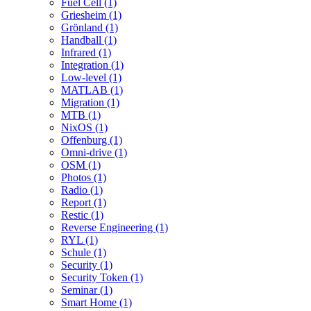
Fuel Cell (1)
Griesheim (1)
Grönland (1)
Handball (1)
Infrared (1)
Integration (1)
Low-level (1)
MATLAB (1)
Migration (1)
MTB (1)
NixOS (1)
Offenburg (1)
Omni-drive (1)
OSM (1)
Photos (1)
Radio (1)
Report (1)
Restic (1)
Reverse Engineering (1)
RYL (1)
Schule (1)
Security (1)
Security Token (1)
Seminar (1)
Smart Home (1)