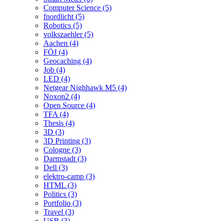
Computer Science (5)
fnordlicht (5)
Robotics (5)
volkszaehler (5)
Aachen (4)
FÖJ (4)
Geocaching (4)
Job (4)
LED (4)
Netgear Nighhawk M5 (4)
Noxon2 (4)
Open Source (4)
TFA (4)
Thesis (4)
3D (3)
3D Printing (3)
Cologne (3)
Darmstadt (3)
Dell (3)
elektro-camp (3)
HTML (3)
Politics (3)
Portfolio (3)
Travel (3)
USB (3)