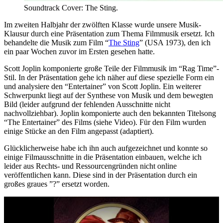
Soundtrack Cover: The Sting.
Im zweiten Halbjahr der zwölften Klasse wurde unsere Musik-
Klausur durch eine Präsentation zum Thema Filmmusik ersetzt. Ich
behandelte die Musik zum Film “
The Sting
” (USA 1973), den ich
ein paar Wochen zuvor im Ersten gesehen hatte.
Scott Joplin komponierte große Teile der Filmmusik im “Rag Time”-
Stil. In der Präsentation gehe ich näher auf diese spezielle Form ein
und analysiere den “Entertainer” von Scott Joplin. Ein weiterer
Schwerpunkt liegt auf der Synthese von Musik und dem bewegten
Bild (leider aufgrund der fehlenden Ausschnitte nicht
nachvollziehbar). Joplin komponierte auch den bekannten Titelsong
“The Entertainer” des Films (siehe Video). Für den Film wurden
einige Stücke an den Film angepasst (adaptiert).
Glücklicherweise habe ich ihn auch aufgezeichnet und konnte so
einige Filmausschnitte in die Präsentation einbauen, welche ich
leider aus Rechts- und Ressourcengründen nicht online
veröffentlichen kann. Diese sind in der Präsentation durch ein
großes graues ”?” ersetzt worden.
Play