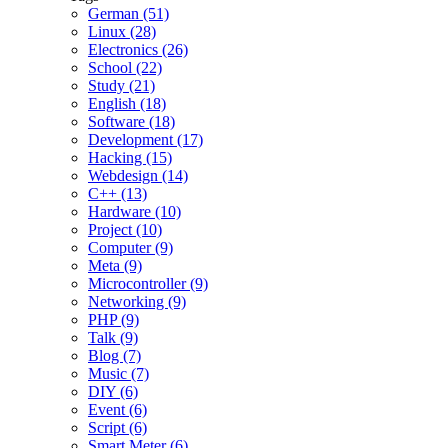
German (51)
Linux (28)
Electronics (26)
School (22)
Study (21)
English (18)
Software (18)
Development (17)
Hacking (15)
Webdesign (14)
C++ (13)
Hardware (10)
Project (10)
Computer (9)
Meta (9)
Microcontroller (9)
Networking (9)
PHP (9)
Talk (9)
Blog (7)
Music (7)
DIY (6)
Event (6)
Script (6)
Smart Meter (6)