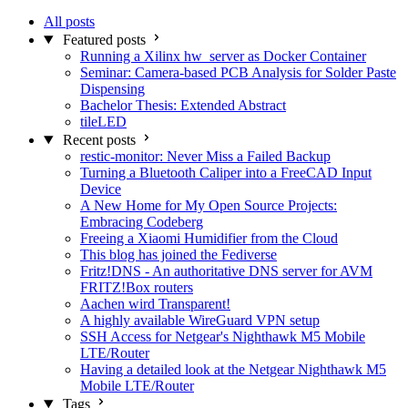
All posts
Featured posts
Running a Xilinx hw_server as Docker Container
Seminar: Camera-based PCB Analysis for Solder Paste
Dispensing
Bachelor Thesis: Extended Abstract
tileLED
Recent posts
restic-monitor: Never Miss a Failed Backup
Turning a Bluetooth Caliper into a FreeCAD Input
Device
A New Home for My Open Source Projects:
Embracing Codeberg
Freeing a Xiaomi Humidifier from the Cloud
This blog has joined the Fediverse
Fritz!DNS - An authoritative DNS server for AVM
FRITZ!Box routers
Aachen wird Transparent!
A highly available WireGuard VPN setup
SSH Access for Netgear's Nighthawk M5 Mobile
LTE/Router
Having a detailed look at the Netgear Nighthawk M5
Mobile LTE/Router
Tags