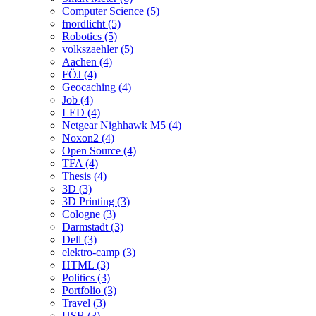
Computer Science (5)
fnordlicht (5)
Robotics (5)
volkszaehler (5)
Aachen (4)
FÖJ (4)
Geocaching (4)
Job (4)
LED (4)
Netgear Nighhawk M5 (4)
Noxon2 (4)
Open Source (4)
TFA (4)
Thesis (4)
3D (3)
3D Printing (3)
Cologne (3)
Darmstadt (3)
Dell (3)
elektro-camp (3)
HTML (3)
Politics (3)
Portfolio (3)
Travel (3)
USB (3)