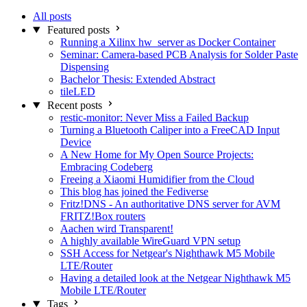
All posts
Featured posts
Running a Xilinx hw_server as Docker Container
Seminar: Camera-based PCB Analysis for Solder Paste
Dispensing
Bachelor Thesis: Extended Abstract
tileLED
Recent posts
restic-monitor: Never Miss a Failed Backup
Turning a Bluetooth Caliper into a FreeCAD Input
Device
A New Home for My Open Source Projects:
Embracing Codeberg
Freeing a Xiaomi Humidifier from the Cloud
This blog has joined the Fediverse
Fritz!DNS - An authoritative DNS server for AVM
FRITZ!Box routers
Aachen wird Transparent!
A highly available WireGuard VPN setup
SSH Access for Netgear's Nighthawk M5 Mobile
LTE/Router
Having a detailed look at the Netgear Nighthawk M5
Mobile LTE/Router
Tags