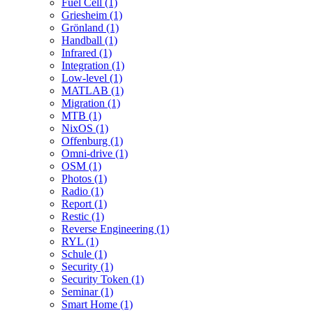
Fuel Cell (1)
Griesheim (1)
Grönland (1)
Handball (1)
Infrared (1)
Integration (1)
Low-level (1)
MATLAB (1)
Migration (1)
MTB (1)
NixOS (1)
Offenburg (1)
Omni-drive (1)
OSM (1)
Photos (1)
Radio (1)
Report (1)
Restic (1)
Reverse Engineering (1)
RYL (1)
Schule (1)
Security (1)
Security Token (1)
Seminar (1)
Smart Home (1)