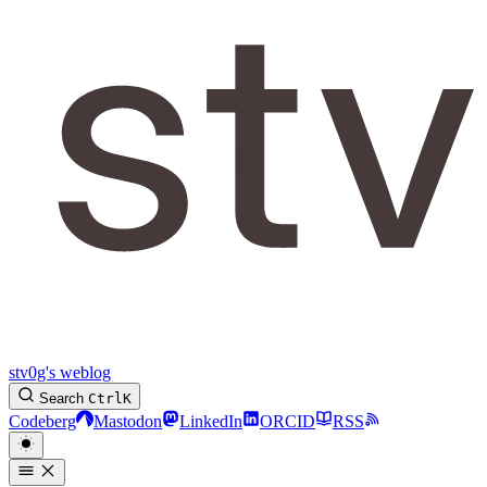
stv0g's weblog
Search
Ctrl
K
Codeberg
Mastodon
LinkedIn
ORCID
RSS