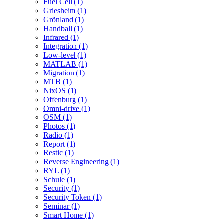
Fuel Cell (1)
Griesheim (1)
Grönland (1)
Handball (1)
Infrared (1)
Integration (1)
Low-level (1)
MATLAB (1)
Migration (1)
MTB (1)
NixOS (1)
Offenburg (1)
Omni-drive (1)
OSM (1)
Photos (1)
Radio (1)
Report (1)
Restic (1)
Reverse Engineering (1)
RYL (1)
Schule (1)
Security (1)
Security Token (1)
Seminar (1)
Smart Home (1)