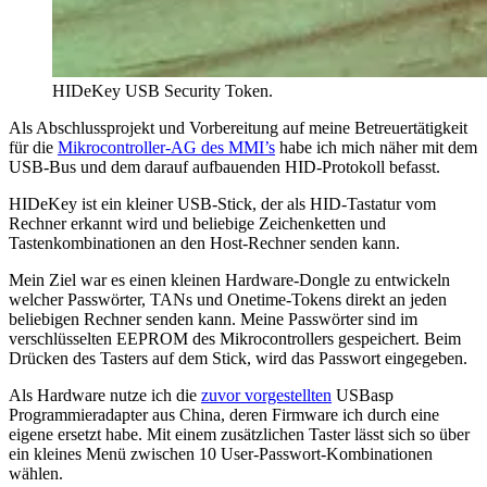
HIDeKey USB Security Token.
Als Abschlussprojekt und Vorbereitung auf meine Betreuertätigkeit
für die
Mikrocontroller-AG des MMI’s
habe ich mich näher mit dem
USB-Bus und dem darauf aufbauenden HID-Protokoll befasst.
HIDeKey ist ein kleiner USB-Stick, der als HID-Tastatur vom
Rechner erkannt wird und beliebige Zeichenketten und
Tastenkombinationen an den Host-Rechner senden kann.
Mein Ziel war es einen kleinen Hardware-Dongle zu entwickeln
welcher Passwörter, TANs und Onetime-Tokens direkt an jeden
beliebigen Rechner senden kann. Meine Passwörter sind im
verschlüsselten EEPROM des Mikrocontrollers gespeichert. Beim
Drücken des Tasters auf dem Stick, wird das Passwort eingegeben.
Als Hardware nutze ich die
zuvor vorgestellten
USBasp
Programmieradapter aus China, deren Firmware ich durch eine
eigene ersetzt habe. Mit einem zusätzlichen Taster lässt sich so über
ein kleines Menü zwischen 10 User-Passwort-Kombinationen
wählen.