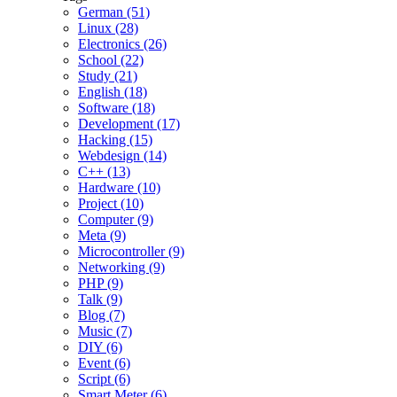
German (51)
Linux (28)
Electronics (26)
School (22)
Study (21)
English (18)
Software (18)
Development (17)
Hacking (15)
Webdesign (14)
C++ (13)
Hardware (10)
Project (10)
Computer (9)
Meta (9)
Microcontroller (9)
Networking (9)
PHP (9)
Talk (9)
Blog (7)
Music (7)
DIY (6)
Event (6)
Script (6)
Smart Meter (6)