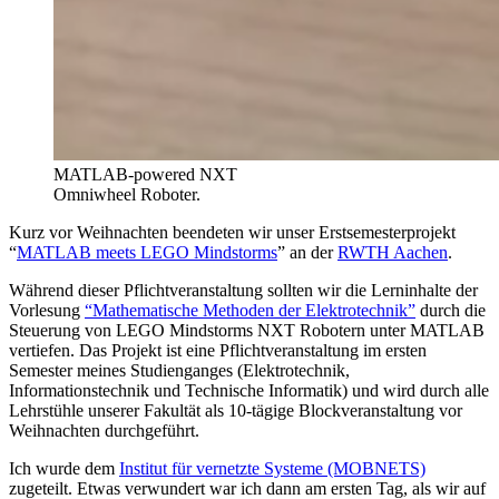
MATLAB-powered NXT
Omniwheel Roboter.
Kurz vor Weihnachten beendeten wir unser Erstsemesterprojekt
“
MATLAB meets LEGO Mindstorms
” an der
RWTH Aachen
.
Während dieser Pflichtveranstaltung sollten wir die Lerninhalte der
Vorlesung
“Mathematische Methoden der Elektrotechnik”
durch die
Steuerung von LEGO Mindstorms NXT Robotern unter MATLAB
vertiefen. Das Projekt ist eine Pflichtveranstaltung im ersten
Semester meines Studienganges (Elektrotechnik,
Informationstechnik und Technische Informatik) und wird durch alle
Lehrstühle unserer Fakultät als 10-tägige Blockveranstaltung vor
Weihnachten durchgeführt.
Ich wurde dem
Institut für vernetzte Systeme (MOBNETS)
zugeteilt. Etwas verwundert war ich dann am ersten Tag, als wir auf