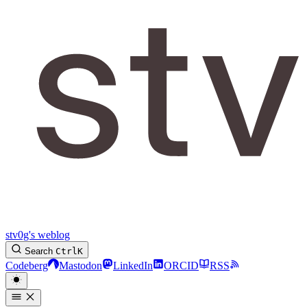
stv0g's weblog
Search
Ctrl
K
Codeberg
Mastodon
LinkedIn
ORCID
RSS