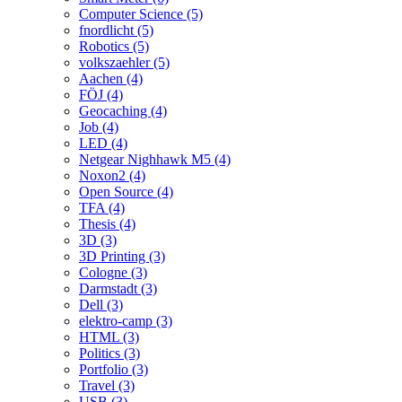
Computer Science (5)
fnordlicht (5)
Robotics (5)
volkszaehler (5)
Aachen (4)
FÖJ (4)
Geocaching (4)
Job (4)
LED (4)
Netgear Nighhawk M5 (4)
Noxon2 (4)
Open Source (4)
TFA (4)
Thesis (4)
3D (3)
3D Printing (3)
Cologne (3)
Darmstadt (3)
Dell (3)
elektro-camp (3)
HTML (3)
Politics (3)
Portfolio (3)
Travel (3)
USB (3)