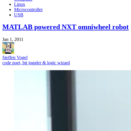
Linux
Microcontroller
USB
MATLAB powered NXT omniwheel robot
Jan 1, 2011
Steffen Vogel
code poet, bit juggler & logic wizard