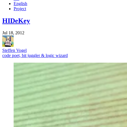
English
Project
HIDeKey
Jul 18, 2012
Steffen Vogel
code poet, bit juggler & logic wizard