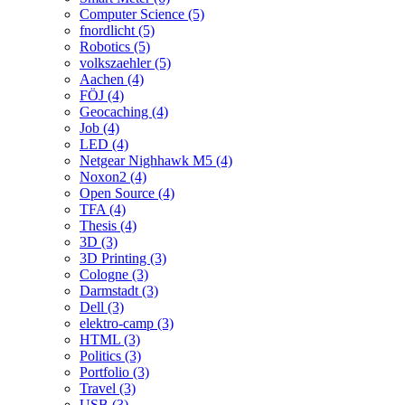
Computer Science (5)
fnordlicht (5)
Robotics (5)
volkszaehler (5)
Aachen (4)
FÖJ (4)
Geocaching (4)
Job (4)
LED (4)
Netgear Nighhawk M5 (4)
Noxon2 (4)
Open Source (4)
TFA (4)
Thesis (4)
3D (3)
3D Printing (3)
Cologne (3)
Darmstadt (3)
Dell (3)
elektro-camp (3)
HTML (3)
Politics (3)
Portfolio (3)
Travel (3)
USB (3)