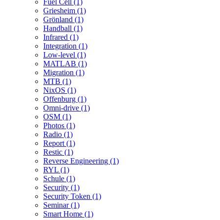
Fuel Cell (1)
Griesheim (1)
Grönland (1)
Handball (1)
Infrared (1)
Integration (1)
Low-level (1)
MATLAB (1)
Migration (1)
MTB (1)
NixOS (1)
Offenburg (1)
Omni-drive (1)
OSM (1)
Photos (1)
Radio (1)
Report (1)
Restic (1)
Reverse Engineering (1)
RYL (1)
Schule (1)
Security (1)
Security Token (1)
Seminar (1)
Smart Home (1)