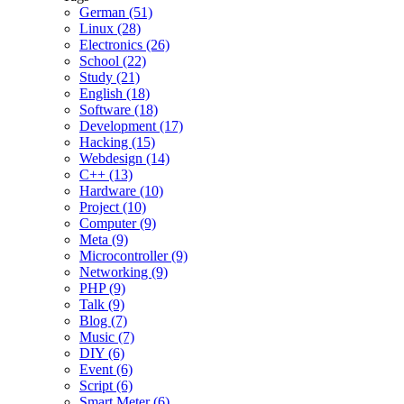
German (51)
Linux (28)
Electronics (26)
School (22)
Study (21)
English (18)
Software (18)
Development (17)
Hacking (15)
Webdesign (14)
C++ (13)
Hardware (10)
Project (10)
Computer (9)
Meta (9)
Microcontroller (9)
Networking (9)
PHP (9)
Talk (9)
Blog (7)
Music (7)
DIY (6)
Event (6)
Script (6)
Smart Meter (6)