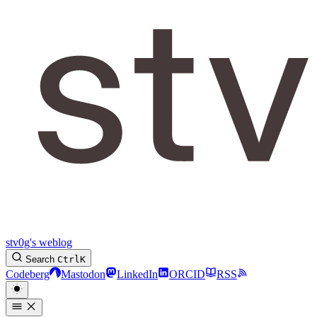
stv0g's weblog
Search
Ctrl
K
Codeberg
Mastodon
LinkedIn
ORCID
RSS