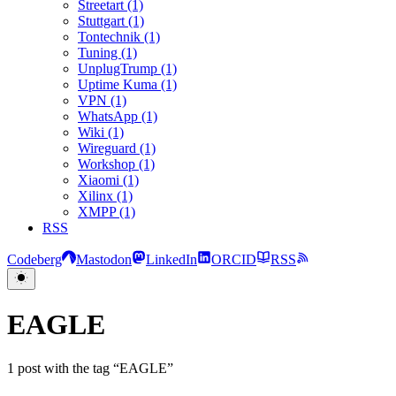
Streetart (1)
Stuttgart (1)
Tontechnik (1)
Tuning (1)
UnplugTrump (1)
Uptime Kuma (1)
VPN (1)
WhatsApp (1)
Wiki (1)
Wireguard (1)
Workshop (1)
Xiaomi (1)
Xilinx (1)
XMPP (1)
RSS
Codeberg
Mastodon
LinkedIn
ORCID
RSS
EAGLE
1 post with the tag “EAGLE”