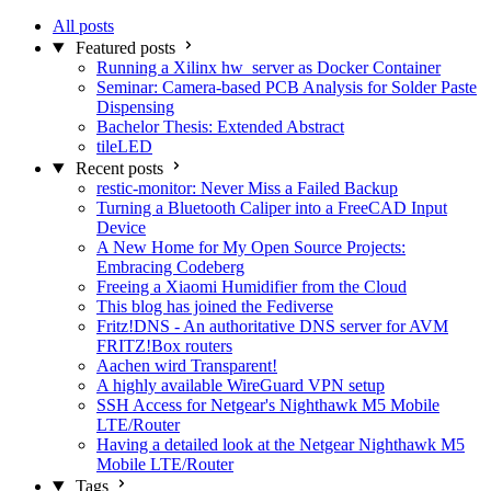
All posts
Featured posts
Running a Xilinx hw_server as Docker Container
Seminar: Camera-based PCB Analysis for Solder Paste
Dispensing
Bachelor Thesis: Extended Abstract
tileLED
Recent posts
restic-monitor: Never Miss a Failed Backup
Turning a Bluetooth Caliper into a FreeCAD Input
Device
A New Home for My Open Source Projects:
Embracing Codeberg
Freeing a Xiaomi Humidifier from the Cloud
This blog has joined the Fediverse
Fritz!DNS - An authoritative DNS server for AVM
FRITZ!Box routers
Aachen wird Transparent!
A highly available WireGuard VPN setup
SSH Access for Netgear's Nighthawk M5 Mobile
LTE/Router
Having a detailed look at the Netgear Nighthawk M5
Mobile LTE/Router
Tags