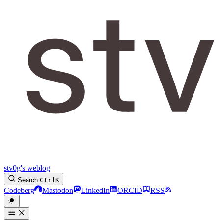
stv0g's weblog
Search
Ctrl
K
Codeberg
Mastodon
LinkedIn
ORCID
RSS