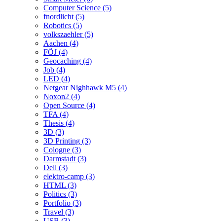
Computer Science (5)
fnordlicht (5)
Robotics (5)
volkszaehler (5)
Aachen (4)
FÖJ (4)
Geocaching (4)
Job (4)
LED (4)
Netgear Nighhawk M5 (4)
Noxon2 (4)
Open Source (4)
TFA (4)
Thesis (4)
3D (3)
3D Printing (3)
Cologne (3)
Darmstadt (3)
Dell (3)
elektro-camp (3)
HTML (3)
Politics (3)
Portfolio (3)
Travel (3)
USB (3)