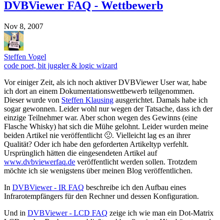
DVBViewer FAQ - Wettbewerb
Nov 8, 2007
Steffen Vogel
code poet, bit juggler & logic wizard
Vor einiger Zeit, als ich noch aktiver DVBViewer User war, habe
ich dort an einem Dokumentationswettbewerb teilgenommen.
Dieser wurde von
Steffen Klausing
ausgerichtet. Damals habe ich
sogar gewonnen. Leider wohl nur wegen der Tatsache, dass ich der
einzige Teilnehmer war. Aber schon wegen des Gewinns (eine
Flasche Whisky) hat sich die Mühe gelohnt. Leider wurden meine
beiden Artikel nie veröffentlicht 🙁. Vielleicht lag es an ihrer
Qualität? Oder ich habe den geforderten Artikeltyp verfehlt.
Ursprünglich hätten die eingesendeten Artikel auf
www.dvbviewerfaq.de
veröffentlicht werden sollen. Trotzdem
möchte ich sie wenigstens über meinen Blog veröffentlichen.
In
DVBViewer - IR FAQ
beschreibe ich den Aufbau eines
Infrarotempfängers für den Rechner und dessen Konfiguration.
Und in
DVBViewer - LCD FAQ
zeige ich wie man ein Dot-Matrix