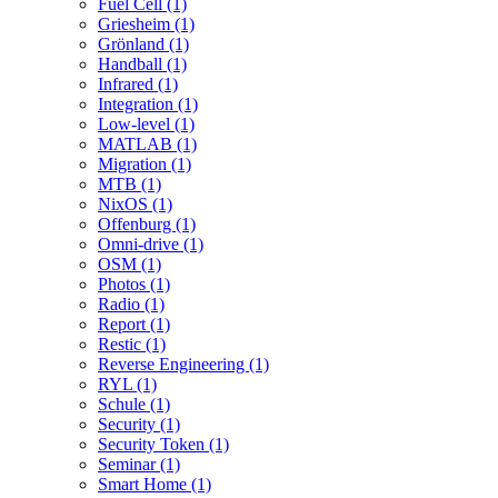
Fuel Cell (1)
Griesheim (1)
Grönland (1)
Handball (1)
Infrared (1)
Integration (1)
Low-level (1)
MATLAB (1)
Migration (1)
MTB (1)
NixOS (1)
Offenburg (1)
Omni-drive (1)
OSM (1)
Photos (1)
Radio (1)
Report (1)
Restic (1)
Reverse Engineering (1)
RYL (1)
Schule (1)
Security (1)
Security Token (1)
Seminar (1)
Smart Home (1)