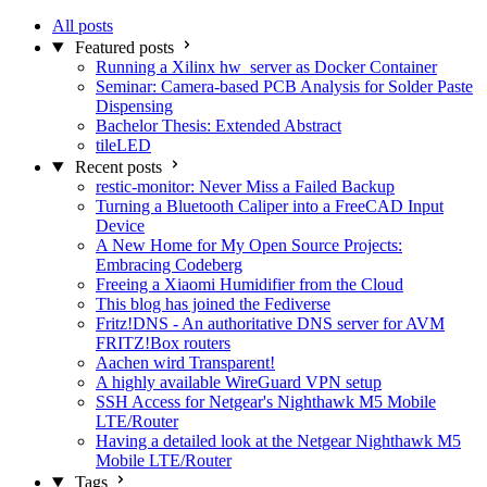
All posts
Featured posts
Running a Xilinx hw_server as Docker Container
Seminar: Camera-based PCB Analysis for Solder Paste
Dispensing
Bachelor Thesis: Extended Abstract
tileLED
Recent posts
restic-monitor: Never Miss a Failed Backup
Turning a Bluetooth Caliper into a FreeCAD Input
Device
A New Home for My Open Source Projects:
Embracing Codeberg
Freeing a Xiaomi Humidifier from the Cloud
This blog has joined the Fediverse
Fritz!DNS - An authoritative DNS server for AVM
FRITZ!Box routers
Aachen wird Transparent!
A highly available WireGuard VPN setup
SSH Access for Netgear's Nighthawk M5 Mobile
LTE/Router
Having a detailed look at the Netgear Nighthawk M5
Mobile LTE/Router
Tags