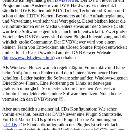
benutzte ich regelmäßig den
DVBViewer
. Der DVBViewer ist ein
Programm zum Ansteuern von DVB Hardware. Es unterstützt
sämtliche DVB Karten mit BDA-Treiber, Technotrend Karten und
schon einige HDTV Karten. Besonders auf die Aufnahmeplanung
und Verwaltung wird sehr viel Wert gelegt. Dabei bleiben leider die
Grundfunktionen eines Media Centers etwas auf der Strecke (Dafür
wurde die Software eigentlich ja auch nicht entwickelt). Zwei große
Vorteile des DVBViewers sind dessen Plugin-Unterstützung und die
wirklich große Community. Der DVBViewer wird von einem
kleinen Team von Entwicklern als Closed Source Projekt entwickelt
und ist für 15 € als Download auf der DVBViewer Website
(
http://www.dvbviewer.info
) zu erhalten.
Als Windows-Nutzer war ich regelmäßig im Forum aktiv und habe
beim Aufspüren von Fehlern und dem Unterstützen neuer User
geholfen. Leider basiert die Software sehr auf den Windows-eigenen
DirectShow-Filtern. Eine Portierung zu Linux ist deswegen
praktisch unmöglich. So musste ich durch meinen Wechsel zu
Ubuntu Linux leider eine andere Software benutzen. Noch heute
vermisse ich den DVBViewer 😊.
Aber nun endlich zu meiner jaLCDs Konfiguration: Wie schon
vorhin erwähnt, besitzt der DVBViewer eine Plugin-Schnittstelle.
Für Dot-Matrix LCDs gibt es ein Plugin für die Anbindung an
jaLCDs
. Die Standardkonfiguration des Plugins ist sehr einfach
gehalten und schöpft nicht die Möglichkeiten von jaLCDs voll aus.