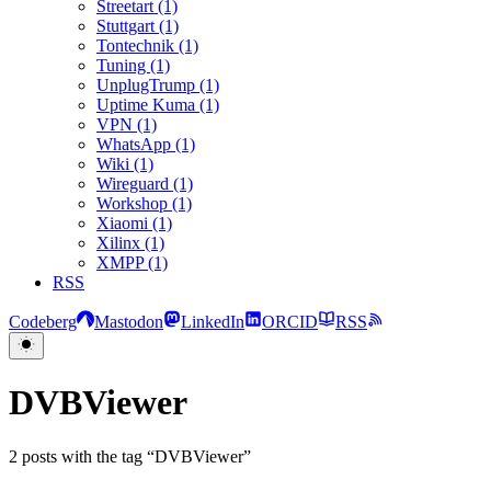
Streetart (1)
Stuttgart (1)
Tontechnik (1)
Tuning (1)
UnplugTrump (1)
Uptime Kuma (1)
VPN (1)
WhatsApp (1)
Wiki (1)
Wireguard (1)
Workshop (1)
Xiaomi (1)
Xilinx (1)
XMPP (1)
RSS
Codeberg
Mastodon
LinkedIn
ORCID
RSS
DVBViewer
2 posts with the tag “DVBViewer”