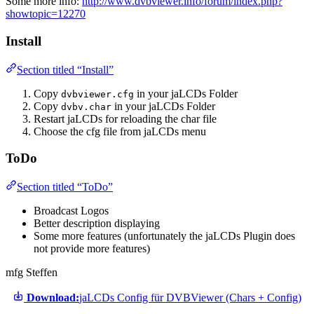
Some more info:
http://www.dvbviewer.info/forum/index.php?
showtopic=12270
Install
Section titled “Install”
Copy
in your jaLCDs Folder
dvbviewer.cfg
Copy
in your jaLCDs Folder
dvbv.char
Restart jaLCDs for reloading the char file
Choose the cfg file from jaLCDs menu
ToDo
Section titled “ToDo”
Broadcast Logos
Better description displaying
Some more features (unfortunately the jaLCDs Plugin does
not provide more features)
mfg Steffen
Download:
jaLCDs Config für DVBViewer (Chars + Config)