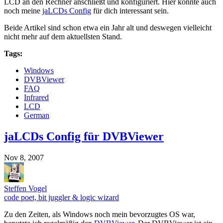
LCD an den Rechner anschließt und konfiguriert. Hier könnte auch
noch meine
jaLCDs Config
für dich interessant sein.
Beide Artikel sind schon etwa ein Jahr alt und deswegen vielleicht
nicht mehr auf dem aktuellsten Stand.
Tags:
Windows
DVBViewer
FAQ
Infrared
LCD
German
jaLCDs Config für DVBViewer
Nov 8, 2007
Steffen Vogel
code poet, bit juggler & logic wizard
Zu den Zeiten, als Windows noch mein bevorzugtes OS war,