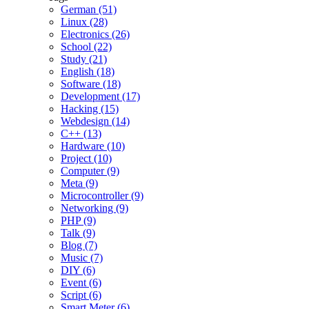
German (51)
Linux (28)
Electronics (26)
School (22)
Study (21)
English (18)
Software (18)
Development (17)
Hacking (15)
Webdesign (14)
C++ (13)
Hardware (10)
Project (10)
Computer (9)
Meta (9)
Microcontroller (9)
Networking (9)
PHP (9)
Talk (9)
Blog (7)
Music (7)
DIY (6)
Event (6)
Script (6)
Smart Meter (6)