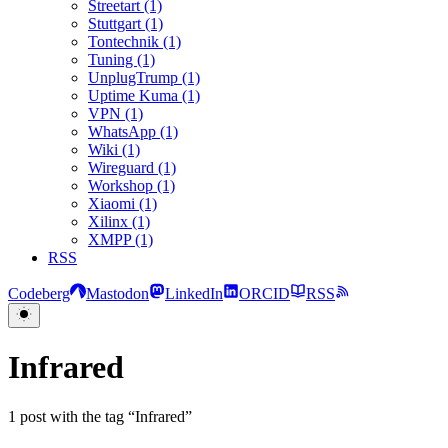
Streetart (1)
Stuttgart (1)
Tontechnik (1)
Tuning (1)
UnplugTrump (1)
Uptime Kuma (1)
VPN (1)
WhatsApp (1)
Wiki (1)
Wireguard (1)
Workshop (1)
Xiaomi (1)
Xilinx (1)
XMPP (1)
RSS
Codeberg
Mastodon
LinkedIn
ORCID
RSS
Infrared
1 post with the tag “Infrared”