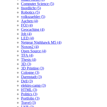
Computer Science (5)
fnordlicht (5)
Robotics (5)
volkszaehler (5)
Aachen (4)
FÖJ (4)
Geocaching (4)
Job (4)
LED (4)
Netgear Nighhawk M5 (4)
Noxon2 (4)
Open Source (4)
TFA (4)
Thesis (4)
3D (3)
3D Printing (3)
Cologne (3)
Darmstadt (3)
Dell (3)
elektro-camp (3)
HTML (3)
Politics (3)
Portfolio (3)
Travel (3)
USB (3)