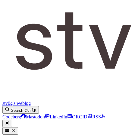
stv0g's weblog
Search
Ctrl
K
Codeberg
Mastodon
LinkedIn
ORCID
RSS