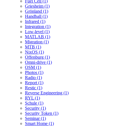
Fuel Cell (1)
Griesheim (1)
Grönland (1)
Handball (1)
Infrared (1)
Integration (1)
Low-level (1)
MATLAB (1)
Migration (1)
MTB (1)
NixOS (1)
Offenburg (1)
Omni-drive (1)
OSM (1)
Photos (1)
Radio (1)
Report (1)
Restic (1)
Reverse Engineering (1)
RYL (1)
Schule (1)
Security (1)
Security Token (1)
Seminar (1)
Smart Home (1)