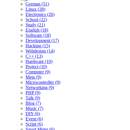
German (51)
Linux (28)
Electronics (26)
School (22)
Study (21)
English (18)
Software (18)
Development (17)
Hacking (15)
Webdesign (14)
C++ (13)
Hardware (10)
Project (10)
Computer (9)
Meta (9)
Microcontroller (9)
Networking (9)
PHP (9)
Talk (9)
Blog (7)
Music (7)
DIY (6)
Event (6)
Script (6)
Smart Meter (6)