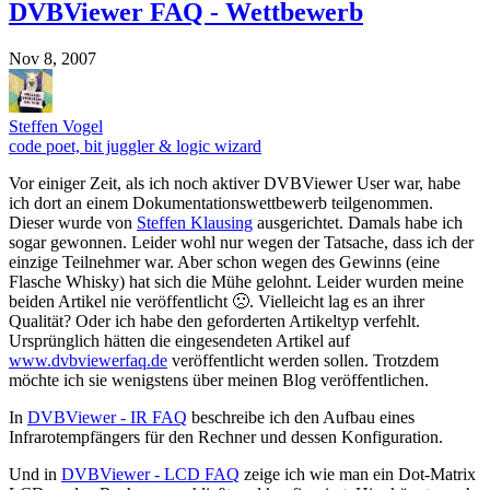
DVBViewer FAQ - Wettbewerb
Nov 8, 2007
Steffen Vogel
code poet, bit juggler & logic wizard
Vor einiger Zeit, als ich noch aktiver DVBViewer User war, habe
ich dort an einem Dokumentationswettbewerb teilgenommen.
Dieser wurde von
Steffen Klausing
ausgerichtet. Damals habe ich
sogar gewonnen. Leider wohl nur wegen der Tatsache, dass ich der
einzige Teilnehmer war. Aber schon wegen des Gewinns (eine
Flasche Whisky) hat sich die Mühe gelohnt. Leider wurden meine
beiden Artikel nie veröffentlicht 🙁. Vielleicht lag es an ihrer
Qualität? Oder ich habe den geforderten Artikeltyp verfehlt.
Ursprünglich hätten die eingesendeten Artikel auf
www.dvbviewerfaq.de
veröffentlicht werden sollen. Trotzdem
möchte ich sie wenigstens über meinen Blog veröffentlichen.
In
DVBViewer - IR FAQ
beschreibe ich den Aufbau eines
Infrarotempfängers für den Rechner und dessen Konfiguration.
Und in
DVBViewer - LCD FAQ
zeige ich wie man ein Dot-Matrix