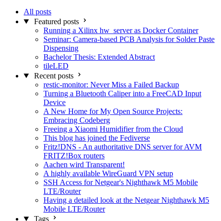
All posts
Featured posts
Running a Xilinx hw_server as Docker Container
Seminar: Camera-based PCB Analysis for Solder Paste
Dispensing
Bachelor Thesis: Extended Abstract
tileLED
Recent posts
restic-monitor: Never Miss a Failed Backup
Turning a Bluetooth Caliper into a FreeCAD Input
Device
A New Home for My Open Source Projects:
Embracing Codeberg
Freeing a Xiaomi Humidifier from the Cloud
This blog has joined the Fediverse
Fritz!DNS - An authoritative DNS server for AVM
FRITZ!Box routers
Aachen wird Transparent!
A highly available WireGuard VPN setup
SSH Access for Netgear's Nighthawk M5 Mobile
LTE/Router
Having a detailed look at the Netgear Nighthawk M5
Mobile LTE/Router
Tags