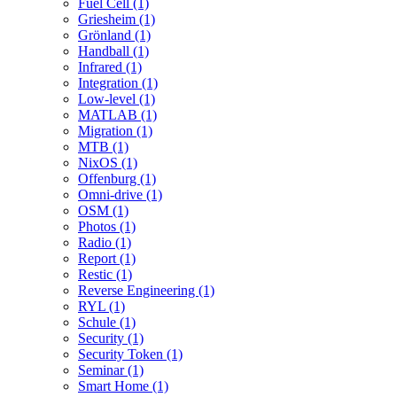
Fuel Cell (1)
Griesheim (1)
Grönland (1)
Handball (1)
Infrared (1)
Integration (1)
Low-level (1)
MATLAB (1)
Migration (1)
MTB (1)
NixOS (1)
Offenburg (1)
Omni-drive (1)
OSM (1)
Photos (1)
Radio (1)
Report (1)
Restic (1)
Reverse Engineering (1)
RYL (1)
Schule (1)
Security (1)
Security Token (1)
Seminar (1)
Smart Home (1)