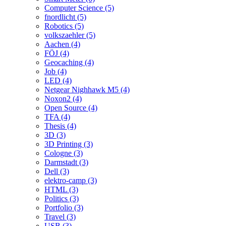
Computer Science (5)
fnordlicht (5)
Robotics (5)
volkszaehler (5)
Aachen (4)
FÖJ (4)
Geocaching (4)
Job (4)
LED (4)
Netgear Nighhawk M5 (4)
Noxon2 (4)
Open Source (4)
TFA (4)
Thesis (4)
3D (3)
3D Printing (3)
Cologne (3)
Darmstadt (3)
Dell (3)
elektro-camp (3)
HTML (3)
Politics (3)
Portfolio (3)
Travel (3)
USB (3)