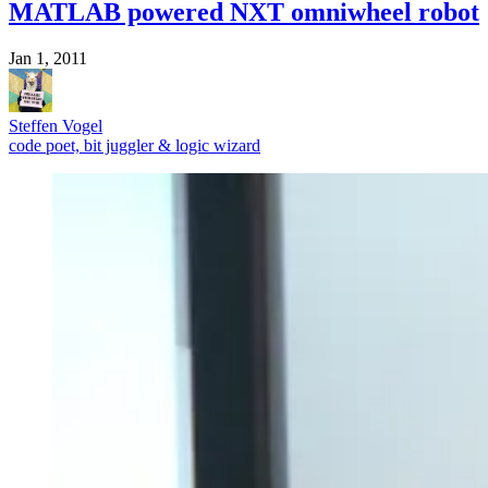
MATLAB powered NXT omniwheel robot
Jan 1, 2011
Steffen Vogel
code poet, bit juggler & logic wizard