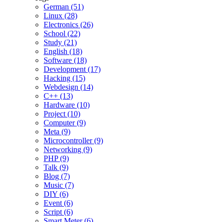
German (51)
Linux (28)
Electronics (26)
School (22)
Study (21)
English (18)
Software (18)
Development (17)
Hacking (15)
Webdesign (14)
C++ (13)
Hardware (10)
Project (10)
Computer (9)
Meta (9)
Microcontroller (9)
Networking (9)
PHP (9)
Talk (9)
Blog (7)
Music (7)
DIY (6)
Event (6)
Script (6)
Smart Meter (6)