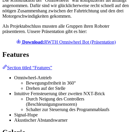
Die Konstruktion der “Omniwheels” war komplizierter als anfangs
angenommen. Dafür sind wir glücklicherweise recht schnell auf den
nötigen Zusammenhang zwischen der Fahrtrichtung und den drei
Motorgeschwindigkeiten gekommen.
Als Projektabschluss mussten alle Gruppen ihren Roboter
präsentieren. Unsere Präsentation gibt es hier:
Download:
RWTH Omniwheel Bot (Präsentation)
Features
Section titled “Features”
Omniwheel-Antrieb
Bewegungsfreiheit in 360°
Drehen auf der Stelle
Intuitive Fernsteuerung über zweiten NXT-Brick
Durch Neigung des Controllers
(Beschleunigungssensoren)
Schalter zur Steuerung des Programmablaufs
Signal-Hupe
Akustischer Abstandswarner