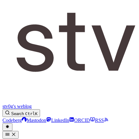
stv0g's weblog
Search
Ctrl
K
Codeberg
Mastodon
LinkedIn
ORCID
RSS