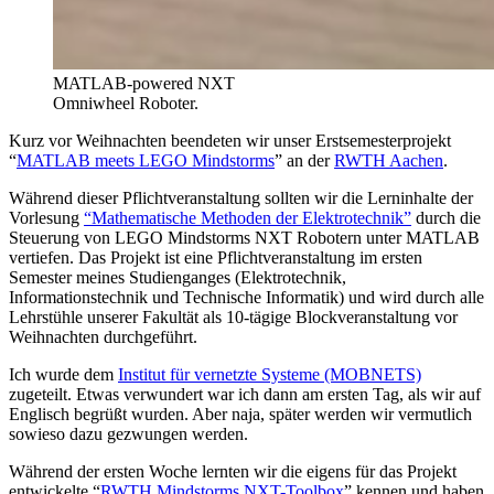
MATLAB-powered NXT
Omniwheel Roboter.
Kurz vor Weihnachten beendeten wir unser Erstsemesterprojekt
“
MATLAB meets LEGO Mindstorms
” an der
RWTH Aachen
.
Während dieser Pflichtveranstaltung sollten wir die Lerninhalte der
Vorlesung
“Mathematische Methoden der Elektrotechnik”
durch die
Steuerung von LEGO Mindstorms NXT Robotern unter MATLAB
vertiefen. Das Projekt ist eine Pflichtveranstaltung im ersten
Semester meines Studienganges (Elektrotechnik,
Informationstechnik und Technische Informatik) und wird durch alle
Lehrstühle unserer Fakultät als 10-tägige Blockveranstaltung vor
Weihnachten durchgeführt.
Ich wurde dem
Institut für vernetzte Systeme (MOBNETS)
zugeteilt. Etwas verwundert war ich dann am ersten Tag, als wir auf
Englisch begrüßt wurden. Aber naja, später werden wir vermutlich
sowieso dazu gezwungen werden.
Während der ersten Woche lernten wir die eigens für das Projekt
entwickelte “
RWTH Mindstorms NXT-Toolbox
” kennen und haben