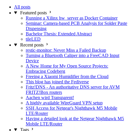
All posts
Featured posts
Running a Xilinx hw_server as Docker Container
Seminar: Camera-based PCB Analysis for Solder Paste
Dispensing
Bachelor Thesis: Extended Abstract
tileLED
Recent posts
restic-monitor: Never Miss a Failed Backup
Turning a Bluetooth Caliper into a FreeCAD Input
Device
A New Home for My Open Source Projects:
Embracing Codeberg
Freeing a Xiaomi Humidifier from the Cloud
This blog has joined the Fediverse
Fritz!DNS - An authoritative DNS server for AVM
FRITZ!Box routers
Aachen wird Transparent!
A highly available WireGuard VPN setup
SSH Access for Netgear's Nighthawk M5 Mobile
LTE/Router
Having a detailed look at the Netgear Nighthawk M5
Mobile LTE/Router
Tags