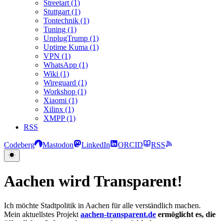
Streetart (1)
Stuttgart (1)
Tontechnik (1)
Tuning (1)
UnplugTrump (1)
Uptime Kuma (1)
VPN (1)
WhatsApp (1)
Wiki (1)
Wireguard (1)
Workshop (1)
Xiaomi (1)
Xilinx (1)
XMPP (1)
RSS
Codeberg
Mastodon
LinkedIn
ORCID
RSS
Aachen wird Transparent!
Ich möchte Stadtpolitik in Aachen für alle verständlich machen.
Mein aktuellstes Projekt
aachen-transparent.de
ermöglicht es, die