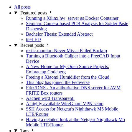
All posts
Featured posts
Running a Xilinx hw_server as Docker Container
Seminar: Camera-based PCB Analysis for Solder Paste
Dispensing
Bachelor Thesis: Extended Abstract
tileLED
Recent posts
restic-monitor: Never Miss a Failed Backup
Turning a Bluetooth Caliper into a FreeCAD Input
Device
A New Home for My Open Source Projects:
Embracing Codeberg
Freeing a Xiaomi Humidifier from the Cloud
This blog has joined the Fediverse
Fritz!DNS - An authoritative DNS server for AVM
FRITZ!Box routers
Aachen wird Transparent!
A highly available WireGuard VPN setup
SSH Access for Netgear's Nighthawk M5 Mobile
LTE/Router
Having a detailed look at the Netgear Nighthawk M5
Mobile LTE/Router
Tags