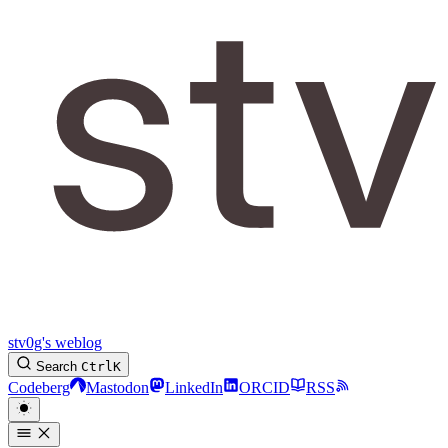
stv0g's weblog
Search
Ctrl
K
Codeberg
Mastodon
LinkedIn
ORCID
RSS