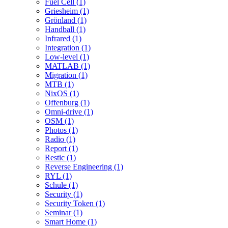
Fuel Cell (1)
Griesheim (1)
Grönland (1)
Handball (1)
Infrared (1)
Integration (1)
Low-level (1)
MATLAB (1)
Migration (1)
MTB (1)
NixOS (1)
Offenburg (1)
Omni-drive (1)
OSM (1)
Photos (1)
Radio (1)
Report (1)
Restic (1)
Reverse Engineering (1)
RYL (1)
Schule (1)
Security (1)
Security Token (1)
Seminar (1)
Smart Home (1)