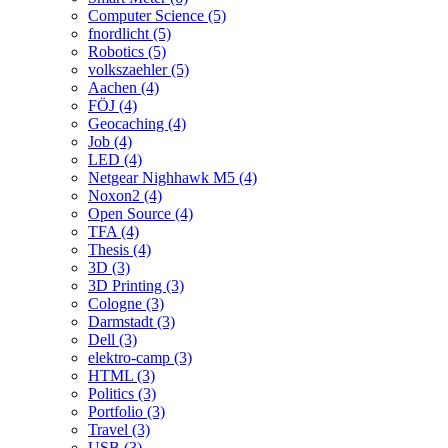
Computer Science (5)
fnordlicht (5)
Robotics (5)
volkszaehler (5)
Aachen (4)
FÖJ (4)
Geocaching (4)
Job (4)
LED (4)
Netgear Nighhawk M5 (4)
Noxon2 (4)
Open Source (4)
TFA (4)
Thesis (4)
3D (3)
3D Printing (3)
Cologne (3)
Darmstadt (3)
Dell (3)
elektro-camp (3)
HTML (3)
Politics (3)
Portfolio (3)
Travel (3)
USB (3)