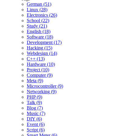
German (51)
Linux (28)
Electronics (26)
School (22)
Study (21)
English (18)
Software (18)
Development (17)
Hacking (15)
Webdesign (14)
C++ (13)
Hardware (10)
Project (10)
Computer (9)
Meta (9)
Microcontroller (9)
Networking (9)
PHP (9)
Talk (9)
Blog (7)
Music (7)
DIY (6)
Event (6)
Script (6)
Smart Meter (6)