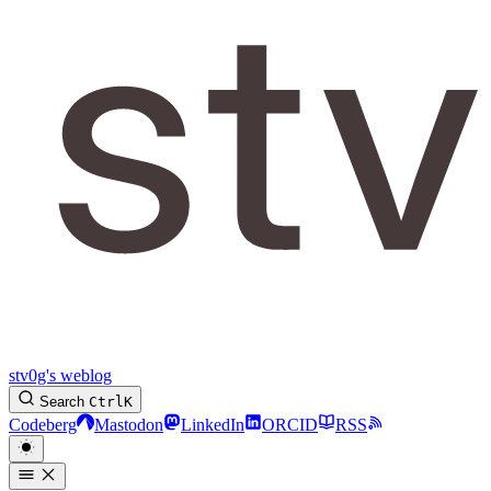
stv0g's weblog
Search
Ctrl
K
Codeberg
Mastodon
LinkedIn
ORCID
RSS