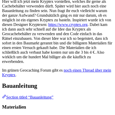
Hier will ich jetzt mein Kryptex vorstellen, welches ihr gerne als
Cachebehälter verwenden dürft. Später wird hier auch noch eine
Bauanleitung zu finden sein. Nun fragt ihr euch vielleicht warum
der ganze Aufwand? Grundsätzlich ging es mir nur darum, ob es
möglich ist ein eigenes Kryptex zu basteln. Inspiriert wurde ich von
diesen Designer Kryptexen:
https://www.cryptex.org
. Dabei kam
ich dann auch sehr schnell auf die Idee das Kryptex als
Geocachebehälter zu verwenden und den Code einfach in das
Rätsel einzubauen. Von dieser Idee war ich so begeistert, dass ich
sofort in den Baumarkt gerannt bin und die billigsten Materialien für
einen ersten Versuch gekauft habe. Die Materialien die ich
schließlich auch verbaut habe kosten nur um die 3 bis 4 €. Also
wirklich um die hundert Mal billiger als die käuflich zu
erwerbenden.
Im grünen Geocaching Forum gibt es
noch einen Thread über mein
Kryptex
.
Bauanleitung
Section titled “Bauanleitung”
Materialien