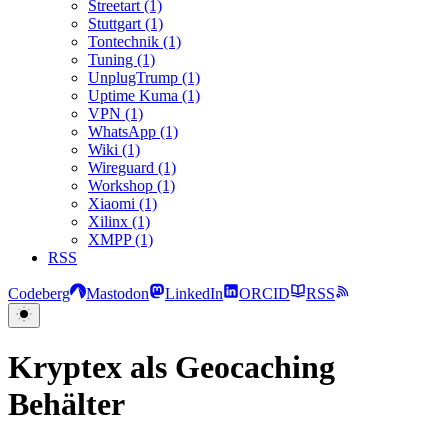
Streetart (1)
Stuttgart (1)
Tontechnik (1)
Tuning (1)
UnplugTrump (1)
Uptime Kuma (1)
VPN (1)
WhatsApp (1)
Wiki (1)
Wireguard (1)
Workshop (1)
Xiaomi (1)
Xilinx (1)
XMPP (1)
RSS
Codeberg
Mastodon
LinkedIn
ORCID
RSS
Kryptex als Geocaching
Behälter