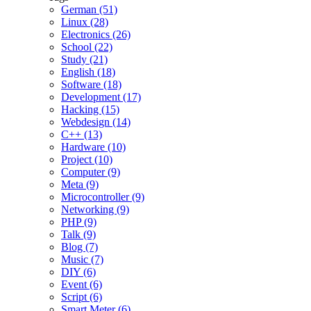
German (51)
Linux (28)
Electronics (26)
School (22)
Study (21)
English (18)
Software (18)
Development (17)
Hacking (15)
Webdesign (14)
C++ (13)
Hardware (10)
Project (10)
Computer (9)
Meta (9)
Microcontroller (9)
Networking (9)
PHP (9)
Talk (9)
Blog (7)
Music (7)
DIY (6)
Event (6)
Script (6)
Smart Meter (6)