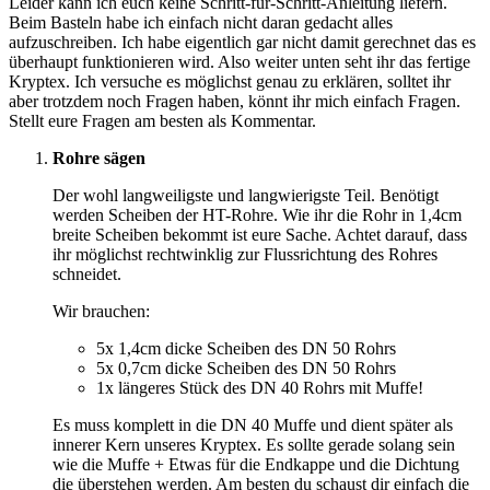
Leider kann ich euch keine Schritt-für-Schritt-Anleitung liefern.
Beim Basteln habe ich einfach nicht daran gedacht alles
aufzuschreiben. Ich habe eigentlich gar nicht damit gerechnet das es
überhaupt funktionieren wird. Also weiter unten seht ihr das fertige
Kryptex. Ich versuche es möglichst genau zu erklären, solltet ihr
aber trotzdem noch Fragen haben, könnt ihr mich einfach Fragen.
Stellt eure Fragen am besten als Kommentar.
Rohre sägen
Der wohl langweiligste und langwierigste Teil. Benötigt
werden Scheiben der HT-Rohre. Wie ihr die Rohr in 1,4cm
breite Scheiben bekommt ist eure Sache. Achtet darauf, dass
ihr möglichst rechtwinklig zur Flussrichtung des Rohres
schneidet.
Wir brauchen:
5x 1,4cm dicke Scheiben des DN 50 Rohrs
5x 0,7cm dicke Scheiben des DN 50 Rohrs
1x längeres Stück des DN 40 Rohrs mit Muffe!
Es muss komplett in die DN 40 Muffe und dient später als
innerer Kern unseres Kryptex. Es sollte gerade solang sein
wie die Muffe + Etwas für die Endkappe und die Dichtung
die überstehen werden. Am besten du schaust dir einfach die