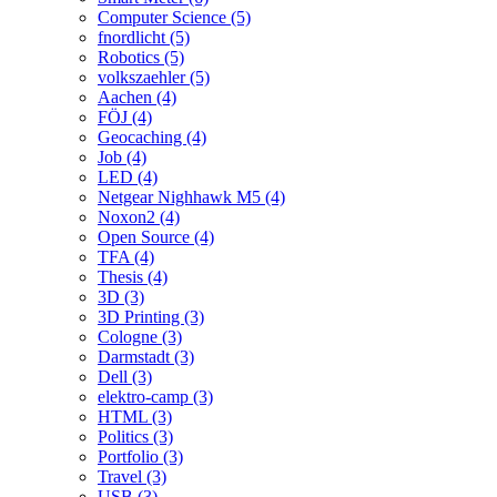
Computer Science (5)
fnordlicht (5)
Robotics (5)
volkszaehler (5)
Aachen (4)
FÖJ (4)
Geocaching (4)
Job (4)
LED (4)
Netgear Nighhawk M5 (4)
Noxon2 (4)
Open Source (4)
TFA (4)
Thesis (4)
3D (3)
3D Printing (3)
Cologne (3)
Darmstadt (3)
Dell (3)
elektro-camp (3)
HTML (3)
Politics (3)
Portfolio (3)
Travel (3)
USB (3)