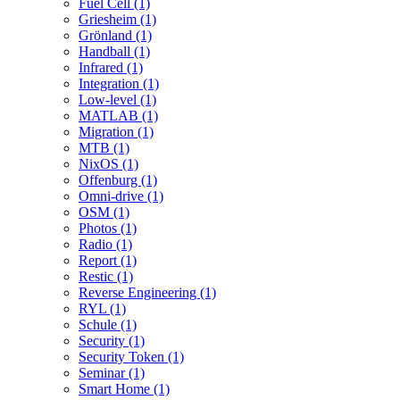
Fuel Cell (1)
Griesheim (1)
Grönland (1)
Handball (1)
Infrared (1)
Integration (1)
Low-level (1)
MATLAB (1)
Migration (1)
MTB (1)
NixOS (1)
Offenburg (1)
Omni-drive (1)
OSM (1)
Photos (1)
Radio (1)
Report (1)
Restic (1)
Reverse Engineering (1)
RYL (1)
Schule (1)
Security (1)
Security Token (1)
Seminar (1)
Smart Home (1)