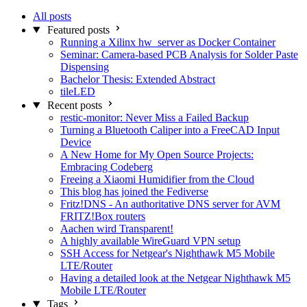
All posts
Featured posts
Running a Xilinx hw_server as Docker Container
Seminar: Camera-based PCB Analysis for Solder Paste
Dispensing
Bachelor Thesis: Extended Abstract
tileLED
Recent posts
restic-monitor: Never Miss a Failed Backup
Turning a Bluetooth Caliper into a FreeCAD Input
Device
A New Home for My Open Source Projects:
Embracing Codeberg
Freeing a Xiaomi Humidifier from the Cloud
This blog has joined the Fediverse
Fritz!DNS - An authoritative DNS server for AVM
FRITZ!Box routers
Aachen wird Transparent!
A highly available WireGuard VPN setup
SSH Access for Netgear's Nighthawk M5 Mobile
LTE/Router
Having a detailed look at the Netgear Nighthawk M5
Mobile LTE/Router
Tags