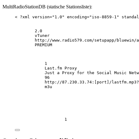
MultiRadioStationDB (statische Stationsliste):
< ?xml version="1.0" encoding="iso-8859-1" standal
2.0
vTuner
http://www.radio579.com/setupapp/bluewin/a
PREMIUM
1
Last.fm Proxy
Just a Proxy for the Social Music Netw
96
http://87.230.33.74:[port]/lastfm.mp3?
m3u
1