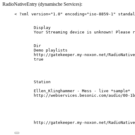
RadioNativeEntry (dynamische Services):
< ?xml version="1.0" encoding="iso-8859-1" standal
Display
Your Streaming device is unknown! Please r
Dir
Demo playlists
http://gatekeeper.my-noxon.net/RadioNative
true
Station
Ellen_Klinghammer - Mess - live *sample*
http://webservices.besonic.com/audio/00-1b
http://gatekeeper.my-noxon.net/RadioNative