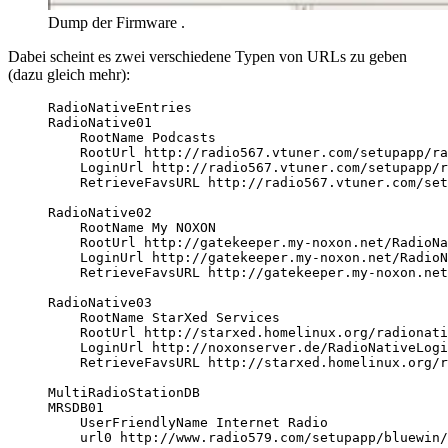
Dump der Firmware .
Dabei scheint es zwei verschiedene Typen von URLs zu geben
(dazu gleich mehr):
RadioNativeEntries
RadioNative01
RootName Podcasts
RootUrl http://radio567.vtuner.com/setupapp/ra
LoginUrl http://radio567.vtuner.com/setupapp/r
RetrieveFavsURL http://radio567.vtuner.com/set
RadioNative02
RootName My NOXON
RootUrl http://gatekeeper.my-noxon.net/RadioNa
LoginUrl http://gatekeeper.my-noxon.net/RadioN
RetrieveFavsURL http://gatekeeper.my-noxon.net
RadioNative03
RootName StarXed Services
RootUrl http://starxed.homelinux.org/radionati
LoginUrl http://noxonserver.de/RadioNativeLogi
RetrieveFavsURL http://starxed.homelinux.org/r
MultiRadioStationDB
MRSDB01
UserFriendlyName Internet Radio
url0 http://www.radio579.com/setupapp/bluewin/