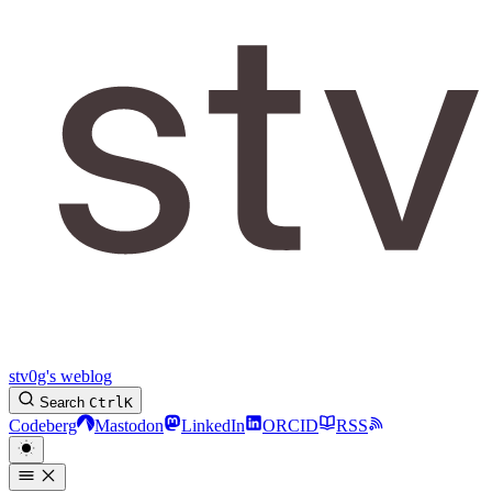
stv0g's weblog
Search
Ctrl
K
Codeberg
Mastodon
LinkedIn
ORCID
RSS