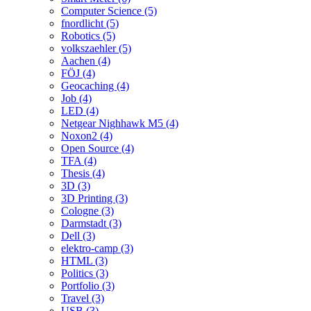
Computer Science (5)
fnordlicht (5)
Robotics (5)
volkszaehler (5)
Aachen (4)
FÖJ (4)
Geocaching (4)
Job (4)
LED (4)
Netgear Nighhawk M5 (4)
Noxon2 (4)
Open Source (4)
TFA (4)
Thesis (4)
3D (3)
3D Printing (3)
Cologne (3)
Darmstadt (3)
Dell (3)
elektro-camp (3)
HTML (3)
Politics (3)
Portfolio (3)
Travel (3)
USB (3)