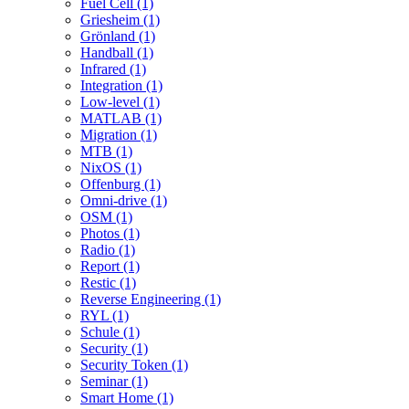
Fuel Cell (1)
Griesheim (1)
Grönland (1)
Handball (1)
Infrared (1)
Integration (1)
Low-level (1)
MATLAB (1)
Migration (1)
MTB (1)
NixOS (1)
Offenburg (1)
Omni-drive (1)
OSM (1)
Photos (1)
Radio (1)
Report (1)
Restic (1)
Reverse Engineering (1)
RYL (1)
Schule (1)
Security (1)
Security Token (1)
Seminar (1)
Smart Home (1)