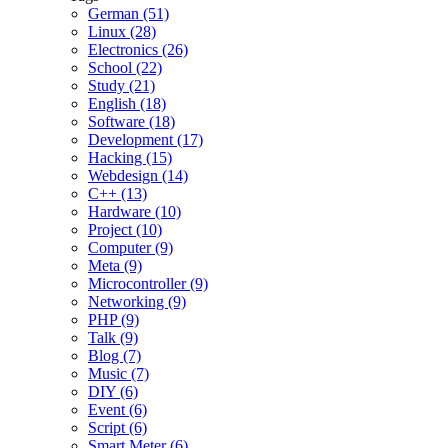
German (51)
Linux (28)
Electronics (26)
School (22)
Study (21)
English (18)
Software (18)
Development (17)
Hacking (15)
Webdesign (14)
C++ (13)
Hardware (10)
Project (10)
Computer (9)
Meta (9)
Microcontroller (9)
Networking (9)
PHP (9)
Talk (9)
Blog (7)
Music (7)
DIY (6)
Event (6)
Script (6)
Smart Meter (6)