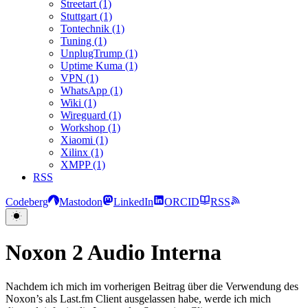
Streetart (1)
Stuttgart (1)
Tontechnik (1)
Tuning (1)
UnplugTrump (1)
Uptime Kuma (1)
VPN (1)
WhatsApp (1)
Wiki (1)
Wireguard (1)
Workshop (1)
Xiaomi (1)
Xilinx (1)
XMPP (1)
RSS
Codeberg
Mastodon
LinkedIn
ORCID
RSS
Noxon 2 Audio Interna
Nachdem ich mich im vorherigen Beitrag über die Verwendung des
Noxon’s als Last.fm Client ausgelassen habe, werde ich mich