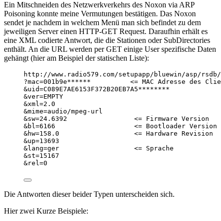
Ein Mitschneiden des Netzwerkverkehrs des Noxon via ARP
Poisoning konnte meine Vermutungen bestätigen. Das Noxon
sendet je nachdem in welchem Menü man sich befindet zu dem
jeweiligen Server einen HTTP-GET Request. Daraufhin erhält es
eine XML codierte Antwort, die die Stationen oder SubDirectories
enthält. An die URL werden per GET einige User spezifische Daten
gehängt (hier am Beispiel der statischen Liste):
http://www.radio579.com/setupapp/bluewin/asp/rsdb/
?mac=001b9e******          <= MAC Adresse des Clie
&uid=C089E7AE6153F372B20EB7A5********
&ver=EMPTY
&xml=2.0
&mime=audio/mpeg-url
&sw=24.6392                 <= Firmware Version
&bl=6166                    <= Bootloader Version
&hw=158.0                   <= Hardware Revision
&up=13693
&lang=ger                   <= Sprache
&st=15167
&rel=0
Die Antworten dieser beider Typen unterscheiden sich.
Hier zwei Kurze Beispiele: