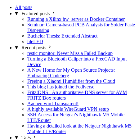
All posts
Featured posts
Running a Xilinx hw_server as Docker Container
Seminar: Camera-based PCB Analysis for Solder Paste
Dispensing
Bachelor Thesis: Extended Abstract
tileLED
Recent posts
restic-monitor: Never Miss a Failed Backup
Turning a Bluetooth Caliper into a FreeCAD Input
Device
A New Home for My Open Source Projects:
Embracing Codeberg
Freeing a Xiaomi Humidifier from the Cloud
This blog has joined the Fediverse
Fritz!DNS - An authoritative DNS server for AVM
FRITZ!Box routers
Aachen wird Transparent!
A highly available WireGuard VPN setup
SSH Access for Netgear's Nighthawk M5 Mobile
LTE/Router
Having a detailed look at the Netgear Nighthawk M5
Mobile LTE/Router
Tags