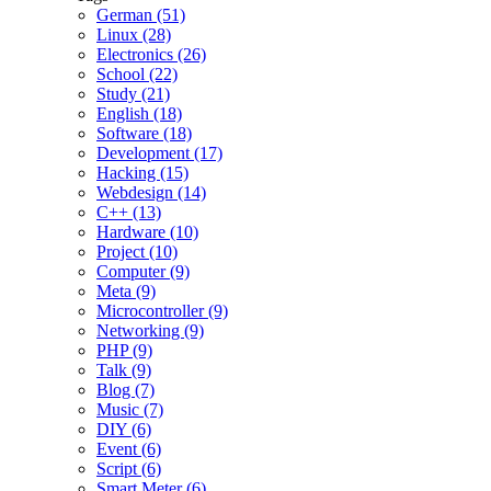
German (51)
Linux (28)
Electronics (26)
School (22)
Study (21)
English (18)
Software (18)
Development (17)
Hacking (15)
Webdesign (14)
C++ (13)
Hardware (10)
Project (10)
Computer (9)
Meta (9)
Microcontroller (9)
Networking (9)
PHP (9)
Talk (9)
Blog (7)
Music (7)
DIY (6)
Event (6)
Script (6)
Smart Meter (6)