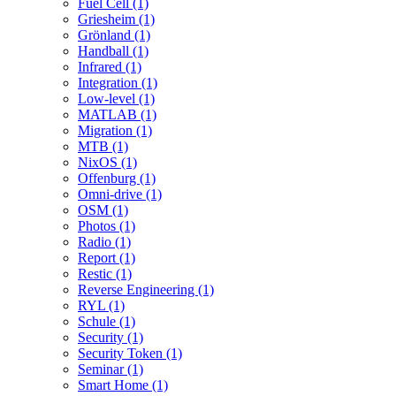
Fuel Cell (1)
Griesheim (1)
Grönland (1)
Handball (1)
Infrared (1)
Integration (1)
Low-level (1)
MATLAB (1)
Migration (1)
MTB (1)
NixOS (1)
Offenburg (1)
Omni-drive (1)
OSM (1)
Photos (1)
Radio (1)
Report (1)
Restic (1)
Reverse Engineering (1)
RYL (1)
Schule (1)
Security (1)
Security Token (1)
Seminar (1)
Smart Home (1)