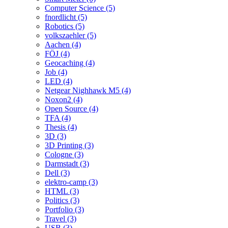
Computer Science (5)
fnordlicht (5)
Robotics (5)
volkszaehler (5)
Aachen (4)
FÖJ (4)
Geocaching (4)
Job (4)
LED (4)
Netgear Nighhawk M5 (4)
Noxon2 (4)
Open Source (4)
TFA (4)
Thesis (4)
3D (3)
3D Printing (3)
Cologne (3)
Darmstadt (3)
Dell (3)
elektro-camp (3)
HTML (3)
Politics (3)
Portfolio (3)
Travel (3)
USB (3)