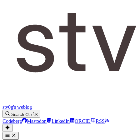
stv0g's weblog
Search
Ctrl
K
Codeberg
Mastodon
LinkedIn
ORCID
RSS