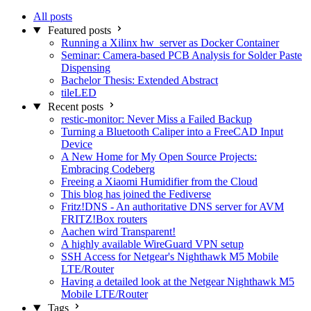
All posts
Featured posts
Running a Xilinx hw_server as Docker Container
Seminar: Camera-based PCB Analysis for Solder Paste
Dispensing
Bachelor Thesis: Extended Abstract
tileLED
Recent posts
restic-monitor: Never Miss a Failed Backup
Turning a Bluetooth Caliper into a FreeCAD Input
Device
A New Home for My Open Source Projects:
Embracing Codeberg
Freeing a Xiaomi Humidifier from the Cloud
This blog has joined the Fediverse
Fritz!DNS - An authoritative DNS server for AVM
FRITZ!Box routers
Aachen wird Transparent!
A highly available WireGuard VPN setup
SSH Access for Netgear's Nighthawk M5 Mobile
LTE/Router
Having a detailed look at the Netgear Nighthawk M5
Mobile LTE/Router
Tags