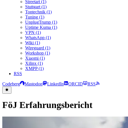
Streetart (1)
Stuttgart (1)
Tontechnik (1)
Tuning (1)
UnplugTrump (1)
Uptime Kuma (1)
VPN (1)
WhatsApp (1)
Wiki (1)
Wireguard (1)
Workshop (1)
Xiaomi (1)
Xilinx (1)
XMPP (1)
RSS
Codeberg
Mastodon
LinkedIn
ORCID
RSS
FöJ Erfahrungsbericht