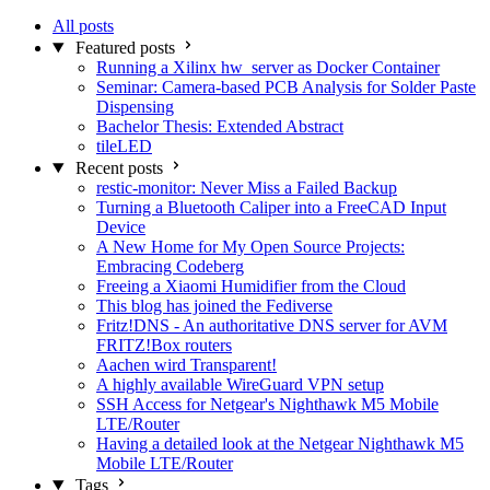
All posts
Featured posts
Running a Xilinx hw_server as Docker Container
Seminar: Camera-based PCB Analysis for Solder Paste
Dispensing
Bachelor Thesis: Extended Abstract
tileLED
Recent posts
restic-monitor: Never Miss a Failed Backup
Turning a Bluetooth Caliper into a FreeCAD Input
Device
A New Home for My Open Source Projects:
Embracing Codeberg
Freeing a Xiaomi Humidifier from the Cloud
This blog has joined the Fediverse
Fritz!DNS - An authoritative DNS server for AVM
FRITZ!Box routers
Aachen wird Transparent!
A highly available WireGuard VPN setup
SSH Access for Netgear's Nighthawk M5 Mobile
LTE/Router
Having a detailed look at the Netgear Nighthawk M5
Mobile LTE/Router
Tags