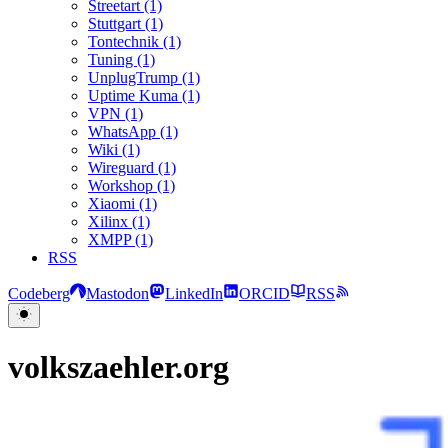
Streetart (1)
Stuttgart (1)
Tontechnik (1)
Tuning (1)
UnplugTrump (1)
Uptime Kuma (1)
VPN (1)
WhatsApp (1)
Wiki (1)
Wireguard (1)
Workshop (1)
Xiaomi (1)
Xilinx (1)
XMPP (1)
RSS
Codeberg
Mastodon
LinkedIn
ORCID
RSS
volkszaehler.org