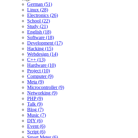
German (51)
Linux (28)
Electronics (26)
School (22)
Study (21)
English (18)
Software (18)
Development (17)
Hacking (15)
Webdesign (14)
C++ (13)
Hardware (10)
Project (10)
Computer (9)
Meta (9)
Microcontroller (9)
Networking (9)
PHP (9)
Talk (9)
Blog (7)
Music (7)
DIY (6)
Event (6)
Script (6)
Smart Meter (6)