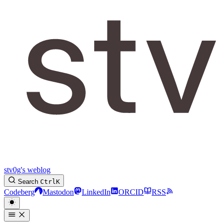
stv0g's weblog
Search
Ctrl
K
Codeberg
Mastodon
LinkedIn
ORCID
RSS