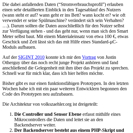
Die dabei anfallenden Daten (“Stromverbrauchsprofil”) erlauben
einen sehr detaillierten Einblick in den Tagesablauf des Nutzers
(wann steht er auf? wann geht er ins Bett? wann kocht er? wie oft
verwendet er seine Spülmaschine? verändert sich sein Verhalten?
…). Darum sollten die Daten ausschließlich für den Nutzer selbst
zur Verfügung stehen - und das geht nur, wenn man sich den Smart
Meter selbst baut. Mit einem Materialeinsatz von etwa 100 €, etwas
Geschick und Zeit lässt sich das mit Hilfe eines Standard-µC-
Moduls aufbauen.
Auf der
SIGINT 2010
konnte ich mir den
Vortrag
von Justin
Otherguy über das noch recht junge Projekt anhören und fand
anschließend die Gelegenheit mit ihm über das Projekt zu sprechen.
Schnell war für mich klar, dass ich hier helfen möchte.
Bisher gibt es nur einen funktionsfähigen Prototypen. In den letzten
Wochen habe ich mit ein paar weiteren Entwicklern begonnen den
Code des Prototypen neu aufzubauen.
Die Architektur von volkszaehler.org ist dreigeteilt:
Die Controller und Sensor Ebene
erfasst mithilfe eines
Mikrocontrollers die Daten und leitet sie an den
Backendserver weiter.
Der Backendserver besteht aus einem PHP-Skript und