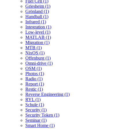
Fuel Cell (1)
Griesheim (1)
Grönland (1)
Handball (1)
Infrared (1)
Integration (1)
Low-level (1)
MATLAB (1)
Migration (1)
MTB (1)
NixOS (1)
Offenburg (1)
Omni-drive (1)
OSM (1)
Photos (1)
Radio (1)
Report (1)
Restic (1)
Reverse Engineering (1)
RYL (1)
Schule (1)
Security (1)
Security Token (1)
Seminar (1)
Smart Home (1)