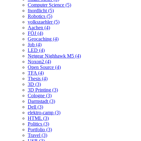
Computer Science (5)
fnordlicht (5)
Robotics (5)
volkszaehler (5)
Aachen (4)
FÖJ (4)
Geocaching (4)
Job (4)
LED (4)
Netgear Nighhawk M5 (4)
Noxon2 (4)
Open Source (4)
TFA (4)
Thesis (4)
3D (3)
3D Printing (3)
Cologne (3)
Darmstadt (3)
Dell (3)
elektro-camp (3)
HTML (3)
Politics (3)
Portfolio (3)
Travel (3)
USB (3)