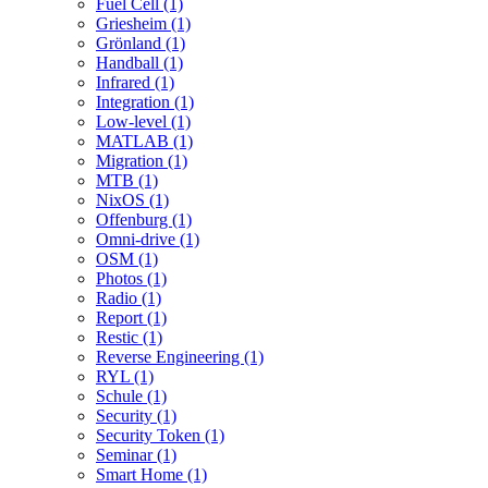
Fuel Cell (1)
Griesheim (1)
Grönland (1)
Handball (1)
Infrared (1)
Integration (1)
Low-level (1)
MATLAB (1)
Migration (1)
MTB (1)
NixOS (1)
Offenburg (1)
Omni-drive (1)
OSM (1)
Photos (1)
Radio (1)
Report (1)
Restic (1)
Reverse Engineering (1)
RYL (1)
Schule (1)
Security (1)
Security Token (1)
Seminar (1)
Smart Home (1)