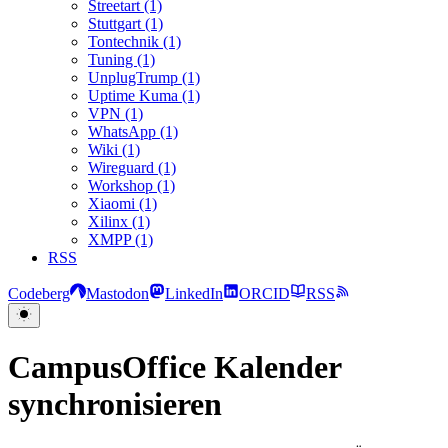
Streetart (1)
Stuttgart (1)
Tontechnik (1)
Tuning (1)
UnplugTrump (1)
Uptime Kuma (1)
VPN (1)
WhatsApp (1)
Wiki (1)
Wireguard (1)
Workshop (1)
Xiaomi (1)
Xilinx (1)
XMPP (1)
RSS
Codeberg
Mastodon
LinkedIn
ORCID
RSS
CampusOffice Kalender
synchronisieren