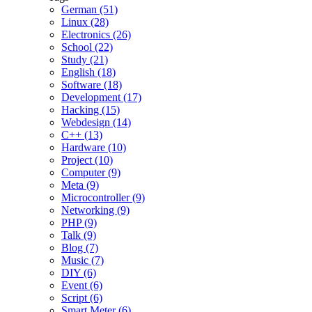
German (51)
Linux (28)
Electronics (26)
School (22)
Study (21)
English (18)
Software (18)
Development (17)
Hacking (15)
Webdesign (14)
C++ (13)
Hardware (10)
Project (10)
Computer (9)
Meta (9)
Microcontroller (9)
Networking (9)
PHP (9)
Talk (9)
Blog (7)
Music (7)
DIY (6)
Event (6)
Script (6)
Smart Meter (6)