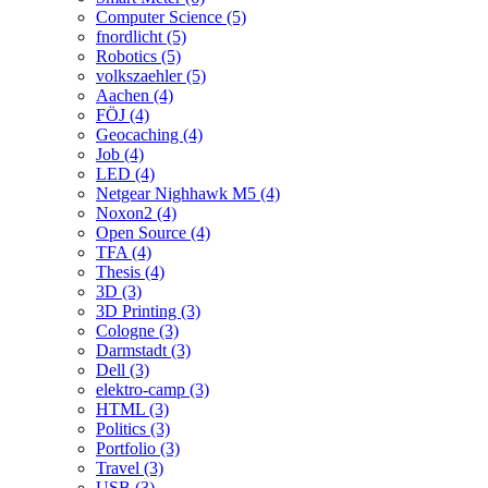
Computer Science (5)
fnordlicht (5)
Robotics (5)
volkszaehler (5)
Aachen (4)
FÖJ (4)
Geocaching (4)
Job (4)
LED (4)
Netgear Nighhawk M5 (4)
Noxon2 (4)
Open Source (4)
TFA (4)
Thesis (4)
3D (3)
3D Printing (3)
Cologne (3)
Darmstadt (3)
Dell (3)
elektro-camp (3)
HTML (3)
Politics (3)
Portfolio (3)
Travel (3)
USB (3)