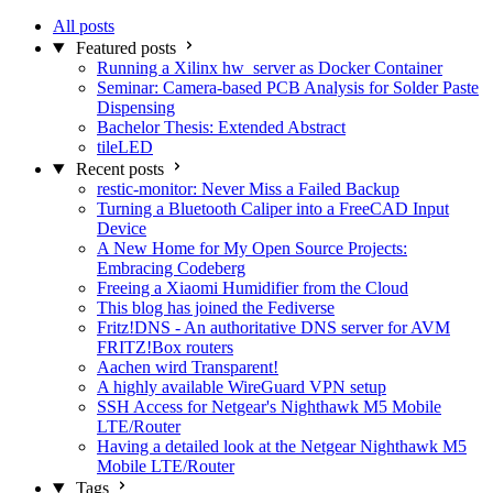
All posts
Featured posts
Running a Xilinx hw_server as Docker Container
Seminar: Camera-based PCB Analysis for Solder Paste
Dispensing
Bachelor Thesis: Extended Abstract
tileLED
Recent posts
restic-monitor: Never Miss a Failed Backup
Turning a Bluetooth Caliper into a FreeCAD Input
Device
A New Home for My Open Source Projects:
Embracing Codeberg
Freeing a Xiaomi Humidifier from the Cloud
This blog has joined the Fediverse
Fritz!DNS - An authoritative DNS server for AVM
FRITZ!Box routers
Aachen wird Transparent!
A highly available WireGuard VPN setup
SSH Access for Netgear's Nighthawk M5 Mobile
LTE/Router
Having a detailed look at the Netgear Nighthawk M5
Mobile LTE/Router
Tags