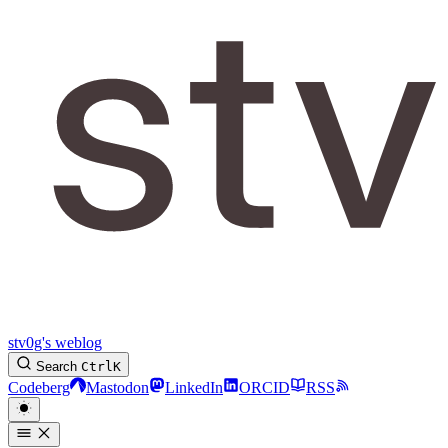
stv0g's weblog
Search
Ctrl
K
Codeberg
Mastodon
LinkedIn
ORCID
RSS