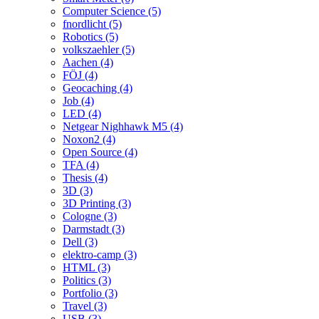
Computer Science (5)
fnordlicht (5)
Robotics (5)
volkszaehler (5)
Aachen (4)
FÖJ (4)
Geocaching (4)
Job (4)
LED (4)
Netgear Nighhawk M5 (4)
Noxon2 (4)
Open Source (4)
TFA (4)
Thesis (4)
3D (3)
3D Printing (3)
Cologne (3)
Darmstadt (3)
Dell (3)
elektro-camp (3)
HTML (3)
Politics (3)
Portfolio (3)
Travel (3)
USB (3)