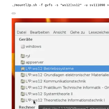
./mountl2p.sh
-f
gvfs
-s
"
ws12|ss12
"
-u
sv111090
>