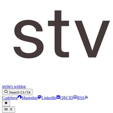
stv0g's weblog
Search
Ctrl
K
Codeberg
Mastodon
LinkedIn
ORCID
RSS