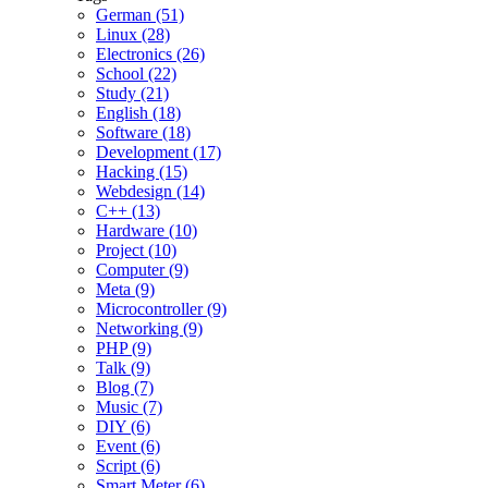
German (51)
Linux (28)
Electronics (26)
School (22)
Study (21)
English (18)
Software (18)
Development (17)
Hacking (15)
Webdesign (14)
C++ (13)
Hardware (10)
Project (10)
Computer (9)
Meta (9)
Microcontroller (9)
Networking (9)
PHP (9)
Talk (9)
Blog (7)
Music (7)
DIY (6)
Event (6)
Script (6)
Smart Meter (6)