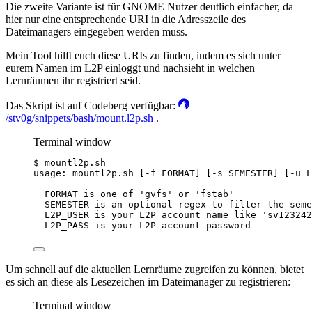
Die zweite Variante ist für GNOME Nutzer deutlich einfacher, da
hier nur eine entsprechende URI in die Adresszeile des
Dateimanagers eingegeben werden muss.
Mein Tool hilft euch diese URIs zu finden, indem es sich unter
eurem Namen im L2P einloggt und nachsieht in welchen
Lernräumen ihr registriert seid.
Das Skript ist auf Codeberg verfügbar:
/stv0g/snippets/bash/mount.l2p.sh
.
Terminal window
$
mountl2p.sh
usage:
mountl2p.sh
 [-f 
FORMAT]
 [-s 
SEMESTER]
 [-u 
L
FORMAT
is
one
of
'
gvfs
'
or
'
fstab
'
SEMESTER
is
an
optional
regex
to
filter
the
seme
L2P_USER
is
your
L2P
account
name
like
'
sv123242
L2P_PASS
is
your
L2P
account
password
Um schnell auf die aktuellen Lernräume zugreifen zu können, bietet
es sich an diese als Lesezeichen im Dateimanager zu registrieren:
Terminal window