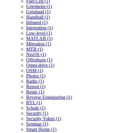
Fuel Cell (1)
Griesheim (1)
Grönland (1)
Handball (1)
Infrared (1)
Integration (1)
Low-level (1)
MATLAB (1)
Migration (1)
MTB (1)
NixOS (1)
Offenburg (1)
Omni-drive (1)
OSM (1)
Photos (1)
Radio (1)
Report (1)
Restic (1)
Reverse Engineering (1)
RYL (1)
Schule (1)
Security (1)
Security Token (1)
Seminar (1)
Smart Home (1)