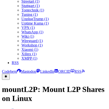
Streetart (1)
Stuttgart (1)
Tontechnik (1)
Tuning (1)
UnplugTrump (1)
Uptime Kuma (1)
VPN (1)
WhatsApp (1)
Wiki (1)
Wireguard (1)
Workshop (1)
Xiaomi (1)
Xilinx (1)
XMPP (1)
RSS
Codeberg
Mastodon
LinkedIn
ORCID
RSS
mountL2P: Mount L2P Shares
on Linux