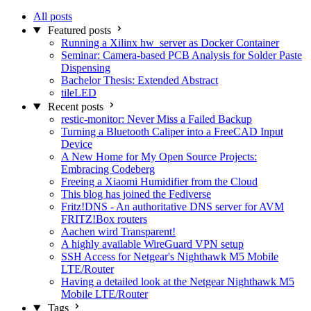
All posts
Featured posts
Running a Xilinx hw_server as Docker Container
Seminar: Camera-based PCB Analysis for Solder Paste
Dispensing
Bachelor Thesis: Extended Abstract
tileLED
Recent posts
restic-monitor: Never Miss a Failed Backup
Turning a Bluetooth Caliper into a FreeCAD Input
Device
A New Home for My Open Source Projects:
Embracing Codeberg
Freeing a Xiaomi Humidifier from the Cloud
This blog has joined the Fediverse
Fritz!DNS - An authoritative DNS server for AVM
FRITZ!Box routers
Aachen wird Transparent!
A highly available WireGuard VPN setup
SSH Access for Netgear's Nighthawk M5 Mobile
LTE/Router
Having a detailed look at the Netgear Nighthawk M5
Mobile LTE/Router
Tags