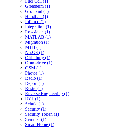
Fuel Cell (1)
Griesheim (1)
Grönland (1)
Handball (1)
Infrared (1)
Integration (1)
Low-level (1)
MATLAB (1)
Migration (1)
MTB (1)
NixOS (1)
Offenburg (1)
Omni-drive (1)
OSM (1)
Photos (1)
Radio (1)
Report (1)
Restic (1)
Reverse Engineering (1)
RYL (1)
Schule (1)
Security (1)
Security Token (1)
Seminar (1)
Smart Home (1)