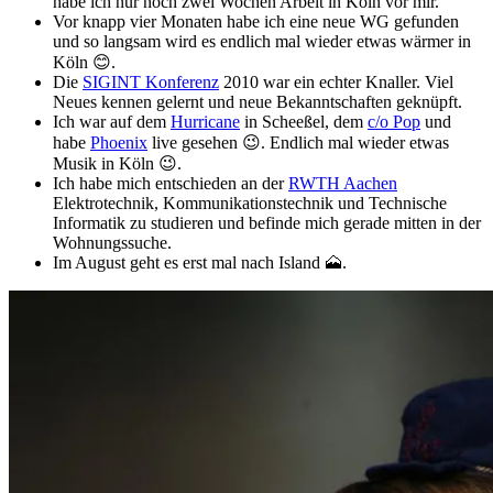
habe ich nur noch zwei Wochen Arbeit in Köln vor mir.
Vor knapp vier Monaten habe ich eine neue WG gefunden
und so langsam wird es endlich mal wieder etwas wärmer in
Köln 😊.
Die
SIGINT Konferenz
2010 war ein echter Knaller. Viel
Neues kennen gelernt und neue Bekanntschaften geknüpft.
Ich war auf dem
Hurricane
in Scheeßel, dem
c/o Pop
und
habe
Phoenix
live gesehen 😉. Endlich mal wieder etwas
Musik in Köln 😉.
Ich habe mich entschieden an der
RWTH Aachen
Elektrotechnik, Kommunikationstechnik und Technische
Informatik zu studieren und befinde mich gerade mitten in der
Wohnungssuche.
Im August geht es erst mal nach Island 🗻.