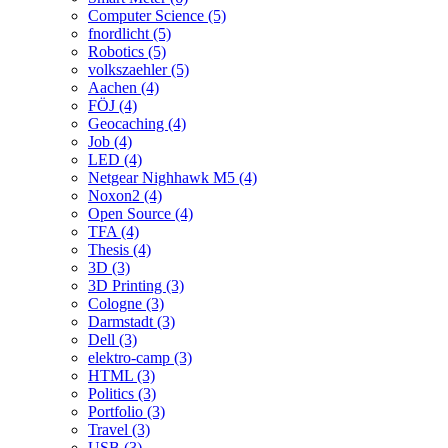
Computer Science (5)
fnordlicht (5)
Robotics (5)
volkszaehler (5)
Aachen (4)
FÖJ (4)
Geocaching (4)
Job (4)
LED (4)
Netgear Nighhawk M5 (4)
Noxon2 (4)
Open Source (4)
TFA (4)
Thesis (4)
3D (3)
3D Printing (3)
Cologne (3)
Darmstadt (3)
Dell (3)
elektro-camp (3)
HTML (3)
Politics (3)
Portfolio (3)
Travel (3)
USB (3)