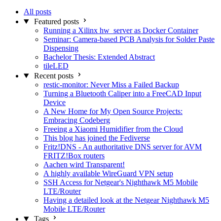
All posts
Featured posts
Running a Xilinx hw_server as Docker Container
Seminar: Camera-based PCB Analysis for Solder Paste
Dispensing
Bachelor Thesis: Extended Abstract
tileLED
Recent posts
restic-monitor: Never Miss a Failed Backup
Turning a Bluetooth Caliper into a FreeCAD Input
Device
A New Home for My Open Source Projects:
Embracing Codeberg
Freeing a Xiaomi Humidifier from the Cloud
This blog has joined the Fediverse
Fritz!DNS - An authoritative DNS server for AVM
FRITZ!Box routers
Aachen wird Transparent!
A highly available WireGuard VPN setup
SSH Access for Netgear's Nighthawk M5 Mobile
LTE/Router
Having a detailed look at the Netgear Nighthawk M5
Mobile LTE/Router
Tags