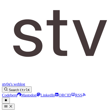
stv0g's weblog
Search
Ctrl
K
Codeberg
Mastodon
LinkedIn
ORCID
RSS