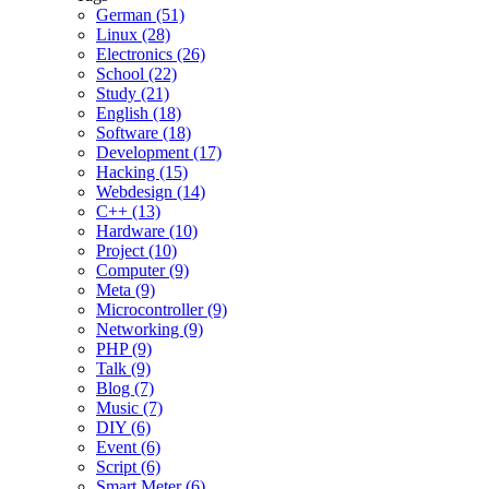
German (51)
Linux (28)
Electronics (26)
School (22)
Study (21)
English (18)
Software (18)
Development (17)
Hacking (15)
Webdesign (14)
C++ (13)
Hardware (10)
Project (10)
Computer (9)
Meta (9)
Microcontroller (9)
Networking (9)
PHP (9)
Talk (9)
Blog (7)
Music (7)
DIY (6)
Event (6)
Script (6)
Smart Meter (6)