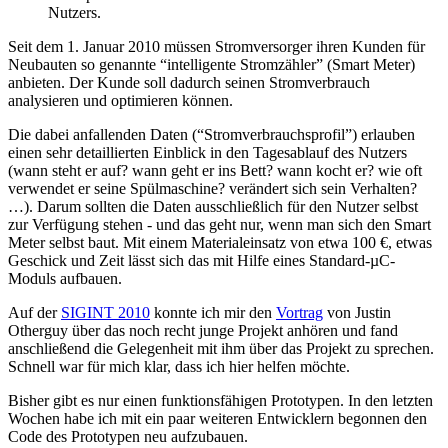
Nutzers.
Seit dem 1. Januar 2010 müssen Stromversorger ihren Kunden für
Neubauten so genannte “intelligente Stromzähler” (Smart Meter)
anbieten. Der Kunde soll dadurch seinen Stromverbrauch
analysieren und optimieren können.
Die dabei anfallenden Daten (“Stromverbrauchsprofil”) erlauben
einen sehr detaillierten Einblick in den Tagesablauf des Nutzers
(wann steht er auf? wann geht er ins Bett? wann kocht er? wie oft
verwendet er seine Spülmaschine? verändert sich sein Verhalten?
…). Darum sollten die Daten ausschließlich für den Nutzer selbst
zur Verfügung stehen - und das geht nur, wenn man sich den Smart
Meter selbst baut. Mit einem Materialeinsatz von etwa 100 €, etwas
Geschick und Zeit lässt sich das mit Hilfe eines Standard-µC-
Moduls aufbauen.
Auf der
SIGINT 2010
konnte ich mir den
Vortrag
von Justin
Otherguy über das noch recht junge Projekt anhören und fand
anschließend die Gelegenheit mit ihm über das Projekt zu sprechen.
Schnell war für mich klar, dass ich hier helfen möchte.
Bisher gibt es nur einen funktionsfähigen Prototypen. In den letzten
Wochen habe ich mit ein paar weiteren Entwicklern begonnen den
Code des Prototypen neu aufzubauen.